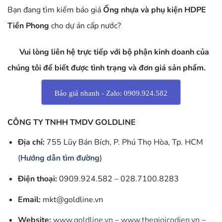
Bạn đang tìm kiếm báo giá
Ống nhựa và phụ kiện HDPE
Tiền Phong
cho dự án cấp nước?
Vui lòng liên hệ trực tiếp với bộ phận kinh doanh của
chúng tôi để biết được tình trạng và đơn giá sản phẩm.
Báo giá nhanh - Zalo: 0909.924.582
CÔNG TY TNHH TMDV GOLDLINE
Địa chỉ:
755 Lũy Bán Bích, P. Phú Thọ Hòa, Tp. HCM
(
Hướng dẫn tìm đường
)
Điện thoại:
0909.924.582 – 028.7100.8283
Email:
mkt@goldline.vn
Website:
www.goldline.vn
–
www.thegioicodien.vn
–