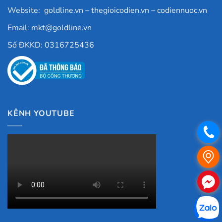
Website:
goldline.vn
–
thegioicodien.vn
–
codiennuoc.vn
Email:
mkt@goldline.vn
Số ĐKKD: 0316725436
KÊNH YOUTUBE
.
.
.
.