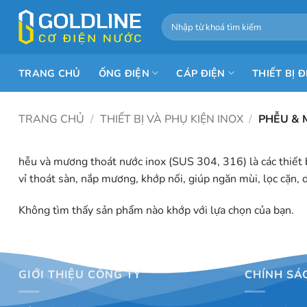
Bỏ
Tìm
qua
kiếm:
nội
dung
TRANG CHỦ
ỐNG ĐIỆN
CÁP ĐIỆN
THIẾT BỊ Đ
TRANG CHỦ
/
THIẾT BỊ VÀ PHỤ KIỆN INOX
/
PHỄU &
hễu và mương thoát nước inox (SUS 304, 316) là các thiết 
vỉ thoát sàn, nắp mương, khớp nối, giúp ngăn mùi, lọc cặn,
Không tìm thấy sản phẩm nào khớp với lựa chọn của bạn.
GIỚI THIỆU CÔNG TY
CHÍNH SÁ