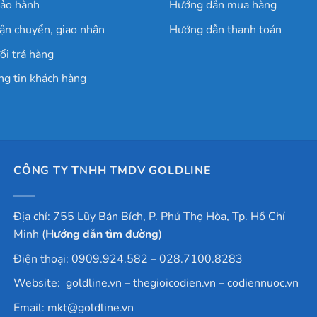
bảo hành
Hướng dẫn mua hàng
ận chuyển, giao nhận
Hướng dẫn thanh toán
ổi trả hàng
ng tin khách hàng
CÔNG TY TNHH TMDV GOLDLINE
Địa chỉ: 755 Lũy Bán Bích, P. Phú Thọ Hòa, Tp. Hồ Chí
Minh (
Hướng dẫn tìm đường
)
Điện thoại: 0909.924.582 – 028.7100.8283
Website:
goldline.vn
–
thegioicodien.vn
–
codiennuoc.vn
Email:
mkt@goldline.vn