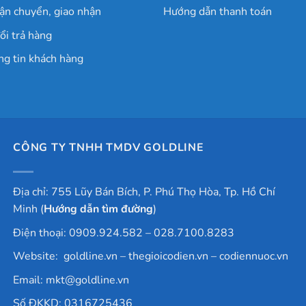
ận chuyển, giao nhận
Hướng dẫn thanh toán
ổi trả hàng
ng tin khách hàng
CÔNG TY TNHH TMDV GOLDLINE
Địa chỉ: 755 Lũy Bán Bích, P. Phú Thọ Hòa, Tp. Hồ Chí
Minh (
Hướng dẫn tìm đường
)
Điện thoại: 0909.924.582 – 028.7100.8283
Website:
goldline.vn
–
thegioicodien.vn
–
codiennuoc.vn
Email:
mkt@goldline.vn
Số ĐKKD: 0316725436