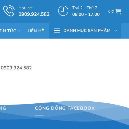
Hotline:
Thứ 2 - Thứ 7
0
₫
0909.924.582
08:00 - 17:00
DANH MỤC SẢN PHẨM
TIN TỨC
LIÊN HỆ
hệ: 0909.924.582
NG
CỘNG ĐỒNG FACEBOOK