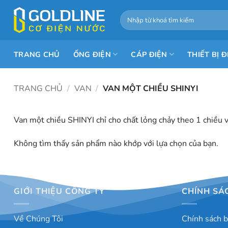
Bỏ
Tìm
qua
kiếm:
nội
dung
TRANG CHỦ
ỐNG ĐIỆN
CÁP ĐIỆN
THIẾT BỊ Đ
TRANG CHỦ
/
VAN
/
VAN MỘT CHIỀU SHINYI
Van một chiều SHINYI chỉ cho chất lỏng chảy theo 1 chiều 
Không tìm thấy sản phẩm nào khớp với lựa chọn của bạn.
GIỚI THIỆU CÔNG TY
CHÍNH SÁ
Về Chúng Tôi
Chính sách 