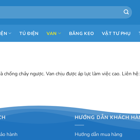
IỆN
TỦ ĐIỆN
VAN
BĂNG KEO
VẬT TƯ PHỤ
và chống chảy ngược. Van chịu được áp lực làm việc cao. Liên 
CH
HƯỚNG DẪN KHÁCH HÀ
bảo hành
Hướng dẫn mua hàng