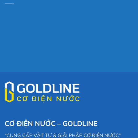
CƠ ĐIỆN NƯỚC – GOLDLINE
“CUNG CẤP VẬT TƯ & GIẢI PHÁP CƠ ĐIỆN NƯỚC”