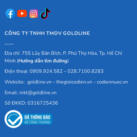
CÔNG TY TNHH TMDV GOLDLINE
Địa chỉ: 755 Lũy Bán Bích, P. Phú Thọ Hòa, Tp. Hồ Chí
Minh (
Hướng dẫn tìm đường
)
Điện thoại: 0909.924.582 – 028.7100.8283
Website:
goldline.vn
–
thegioicodien.vn
–
codiennuoc.vn
Email:
mkt@goldline.vn
Số ĐKKD: 0316725436