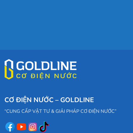
CƠ ĐIỆN NƯỚC – GOLDLINE
“CUNG CẤP VẬT TƯ & GIẢI PHÁP CƠ ĐIỆN NƯỚC”