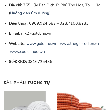
Địa chỉ:
755 Lũy Bán Bích, P. Phú Thọ Hòa, Tp. HCM
(
Hướng dẫn tìm đường
)
Điện thoại:
0909.924.582 – 028.7100.8283
Email:
mkt@goldline.vn
Website:
www.goldline.vn
–
www.thegioicodien.vn
–
www.codiennuoc.vn
Số ĐKKD:
0316725436
SẢN PHẨM TƯƠNG TỰ