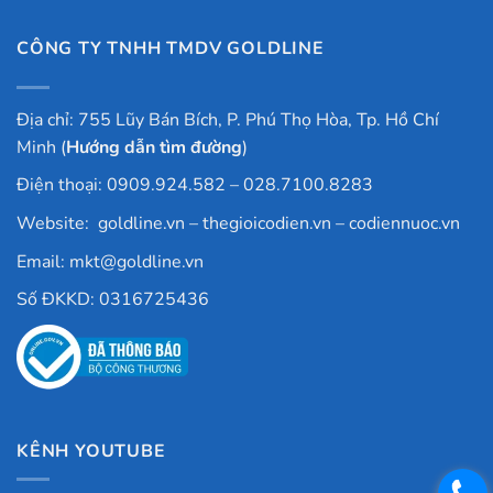
CÔNG TY TNHH TMDV GOLDLINE
Địa chỉ: 755 Lũy Bán Bích, P. Phú Thọ Hòa, Tp. Hồ Chí
Minh (
Hướng dẫn tìm đường
)
Điện thoại: 0909.924.582 – 028.7100.8283
Website:
goldline.vn
–
thegioicodien.vn
–
codiennuoc.vn
Email:
mkt@goldline.vn
Số ĐKKD: 0316725436
KÊNH YOUTUBE