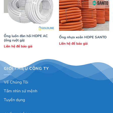
Ống luồn đàn hồi HDPE AC
Ống nhựa xoắn HDPE SANTO
(ống ruột gà)
Liên hệ để báo giá
Liên hệ để báo giá
GIỚI THIỆU CÔNG TY
Về Chúng Tôi
Tầm nhìn sứ mệnh
Tuyển dụng