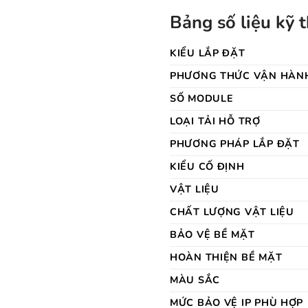
Bảng số liệu kỹ 
KIỂU LẮP ĐẶT
PHƯƠNG THỨC VẬN HÀN
SỐ MODULE
LOẠI TẢI HỖ TRỢ
PHƯƠNG PHÁP LẮP ĐẶT
KIỂU CỐ ĐỊNH
VẬT LIỆU
CHẤT LƯỢNG VẬT LIỆU
BẢO VỆ BỀ MẶT
HOÀN THIỆN BỀ MẶT
MÀU SẮC
MỨC BẢO VỆ IP PHÙ HỢP