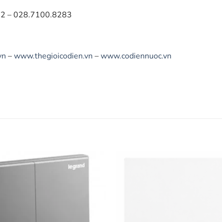
2 – 028.7100.8283
vn
–
www.thegioicodien.vn
–
www.codiennuoc.vn