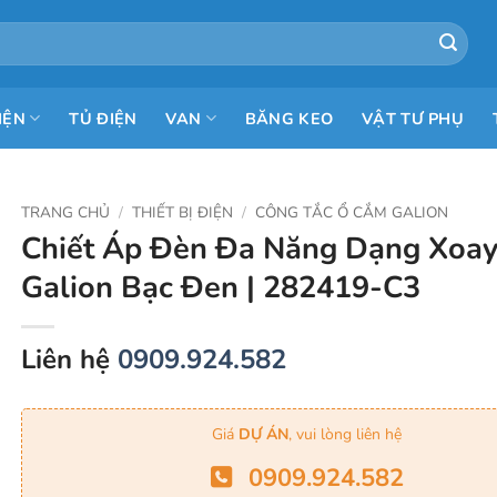
IỆN
TỦ ĐIỆN
VAN
BĂNG KEO
VẬT TƯ PHỤ
TRANG CHỦ
/
THIẾT BỊ ĐIỆN
/
CÔNG TẮC Ổ CẮM GALION
Chiết Áp Đèn Đa Năng Dạng Xoa
Galion Bạc Đen | 282419-C3
Liên hệ
0909.924.582
Giá
DỰ ÁN
, vui lòng liên hệ
0909.924.582