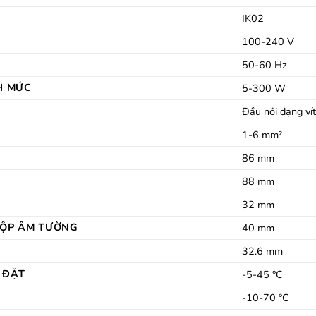
)
IK02
100-240 V
50-60 Hz
H MỨC
5-300 W
Đầu nối dạng ví
1-6 mm²
86 mm
88 mm
32 mm
HỘP ÂM TƯỜNG
40 mm
32.6 mm
 ĐẶT
-5-45 °C
-10-70 °C