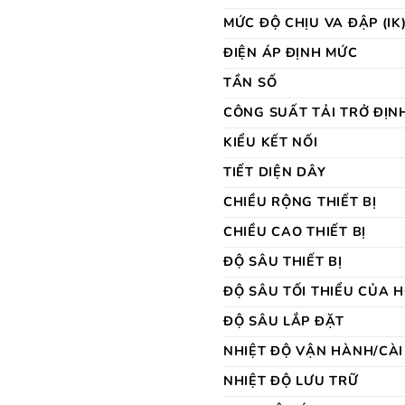
MỨC ĐỘ CHỊU VA ĐẬP (IK
ĐIỆN ÁP ĐỊNH MỨC
TẦN SỐ
CÔNG SUẤT TẢI TRỞ ĐỊN
KIỂU KẾT NỐI
TIẾT DIỆN DÂY
CHIỀU RỘNG THIẾT BỊ
CHIỀU CAO THIẾT BỊ
ĐỘ SÂU THIẾT BỊ
ĐỘ SÂU TỐI THIỂU CỦA 
ĐỘ SÂU LẮP ĐẶT
NHIỆT ĐỘ VẬN HÀNH/CÀI
NHIỆT ĐỘ LƯU TRỮ