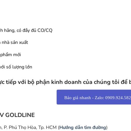
h hãng, có đầy đủ CO/CQ
 nhà sản xuất
n phẩm mới
với số lượng lớn
rực tiếp với bộ phận kinh doanh của chúng tôi để 
Báo giá nhanh - Zalo: 0909.924.582
V GOLDLINE
, P. Phú Thọ Hòa, Tp. HCM (
Hướng dẫn tìm đường
)