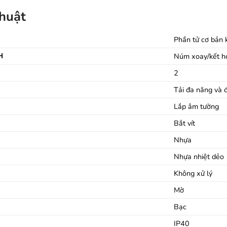
thuật
Phần tử cơ bản 
H
Núm xoay/kết h
2
Tải đa năng và 
Lắp âm tường
Bắt vít
Nhựa
Nhựa nhiệt dẻo
Không xử lý
Mờ
Bạc
IP40