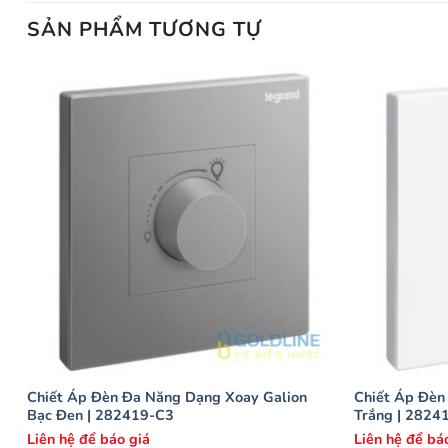
SẢN PHẨM TƯƠNG TỰ
Chiết Áp Đèn Đa Năng Dạng Xoay Galion
Chiết Áp Đèn
Bạc Đen | 282419-C3
Trắng | 2824
Liên hệ để báo giá
Liên hệ để bá