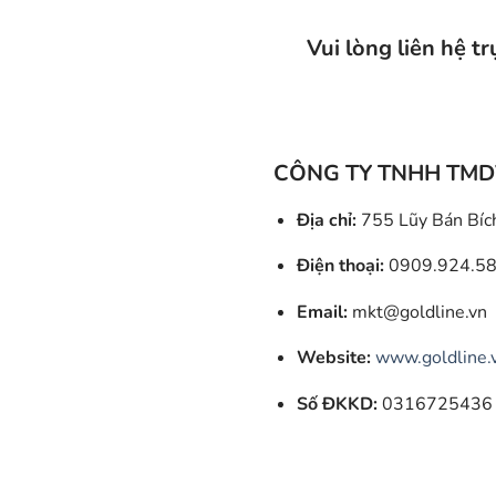
Vui lòng liên hệ t
CÔNG TY TNHH TMD
Địa chỉ:
755 Lũy Bán Bích
Điện thoại:
0909.924.58
Email:
mkt@goldline.vn
Website:
www.goldline.
Số ĐKKD:
0316725436