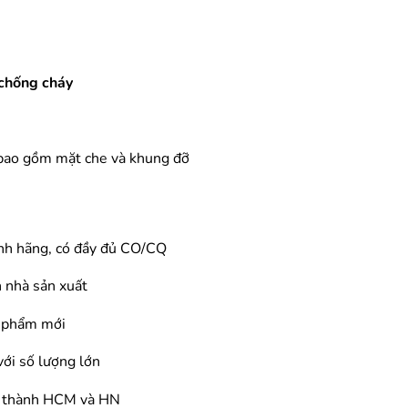
chống cháy
 bao gồm mặt che và khung đỡ
nh hãng, có đầy đủ CO/CQ
 nhà sản xuất
n phẩm mới
với số lượng lớn
i thành HCM và HN