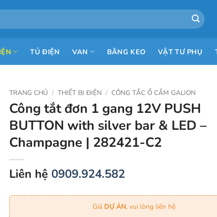
IỆN
TỦ ĐIỆN
VAN
BĂNG KEO
VẬT TƯ PHỤ
TRANG CHỦ
/
THIẾT BỊ ĐIỆN
/
CÔNG TẮC Ổ CẮM GALION
Công tắt đơn 1 gang 12V PUSH
BUTTON with silver bar & LED –
Champagne | 282421-C2
Liên hệ
0909.924.582
Giá
DỰ ÁN
, vui lòng liên hệ