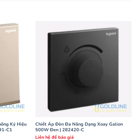
hông Ký Hiệu
Chiết Áp Đèn Đa Năng Dạng Xoay Galion
491-C1
500W Đen | 282420-C
Liên hệ để báo giá
L