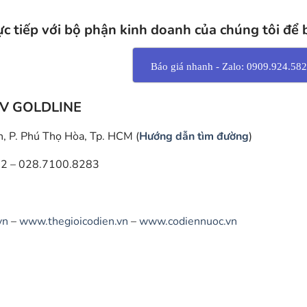
rực tiếp với bộ phận kinh doanh của chúng tôi để 
Báo giá nhanh - Zalo: 0909.924.582
V GOLDLINE
, P. Phú Thọ Hòa, Tp. HCM (
Hướng dẫn tìm đường
)
2 – 028.7100.8283
vn
–
www.thegioicodien.vn
–
www.codiennuoc.vn