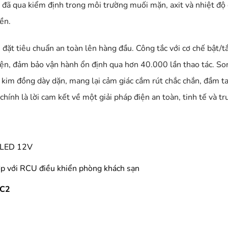
đã qua kiểm định trong môi trường muối mặn, axit và nhiệt độ c
yền.
 đặt tiêu chuẩn an toàn lên hàng đầu. Công tắc với cơ chế bật/t
ện, đảm bảo vận hành ổn định qua hơn 40.000 lần thao tác. Son
kim đồng dày dặn, mang lại cảm giác cắm rút chắc chắn, đầm ta
hính là lời cam kết về một giải pháp điện an toàn, tinh tế và tr
n LED 12V
ợp với RCU điều khiển phòng khách sạn
 C2