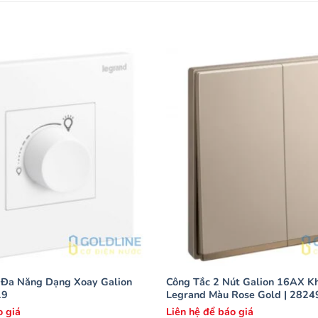
 Đa Năng Dạng Xoay Galion
Công Tắc 2 Nút Galion 16AX K
19
Legrand Màu Rose Gold | 282
o giá
Liên hệ để báo giá