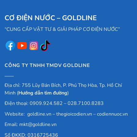
CƠ ĐIỆN NƯỚC – GOLDLINE
“CUNG CẤP VẬT TƯ & GIẢI PHÁP CƠ ĐIỆN NƯỚC”
CÔNG TY TNHH TMDV GOLDLINE
Địa chỉ: 755 Lũy Bán Bích, P. Phú Thọ Hòa, Tp. Hồ Chí
Minh (
Hướng dẫn tìm đường
)
Điện thoại: 0909.924.582 – 028.7100.8283
Website:
goldline.vn
–
thegioicodien.vn
–
codiennuoc.vn
Email:
mkt@goldline.vn
Số ĐKKD: 0316725436