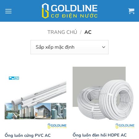
Bỏ
qua
nội
dung
TRANG CHỦ
/
AC
Ống luồn đàn hồi HDPE AC
Ống luồn cứng PVC AC