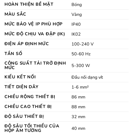
HOÀN THIỆN BỀ MẶT
Bóng
MÀU SẮC
Vàng
MỨC BẢO VỆ IP PHÙ HỢP
IP40
MỨC ĐỘ CHỊU VA ĐẬP (IK)
IK02
ĐIỆN ÁP ĐỊNH MỨC
100-240 V
TẦN SỐ
50-60 Hz
CÔNG SUẤT TẢI TRỞ ĐỊNH
5-300 W
MỨC
KIỂU KẾT NỐI
Đầu nối dạng vít
TIẾT DIỆN DÂY
1-6 mm²
CHIỀU RỘNG THIẾT BỊ
86 mm
CHIỀU CAO THIẾT BỊ
88 mm
ĐỘ SÂU THIẾT BỊ
32 mm
ĐỘ SÂU TỐI THIỂU CỦA
40 mm
HỘP ÂM TƯỜNG