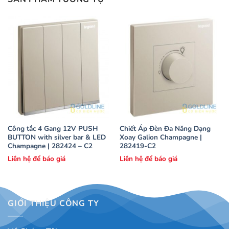
Công tắc 4 Gang 12V PUSH
Chiết Áp Đèn Đa Năng Dạng
BUTTON with silver bar & LED
Xoay Galion Champagne |
Champagne | 282424 – C2
282419-C2
Liên hệ để báo giá
Liên hệ để báo giá
GIỚI THIỆU CÔNG TY