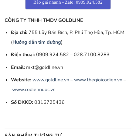
Báo giá nhanh - Zalo: 0909.924.582
CÔNG TY TNHH TMDV GOLDLINE
Địa chỉ:
755 Lũy Bán Bích, P. Phú Thọ Hòa, Tp. HCM
(
Hướng dẫn tìm đường
)
Điện thoại:
0909.924.582 – 028.7100.8283
Email:
mkt@goldline.vn
Website:
www.goldline.vn
–
www.thegioicodien.vn
–
www.codiennuoc.vn
Số ĐKKD:
0316725436
SẢN PHẨM TƯƠNG TỰ