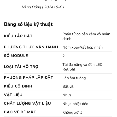
Vàng Đồng | 282419-C1
Bảng số liệu kỹ thuật
Phần tử cơ bản kèm vỏ hoàn
KIỂU LẮP ĐẶT
chỉnh
PHƯƠNG THỨC VẬN HÀNH
Núm xoay/kết hợp nhấn
SỐ MODULE
2
Tải đa năng và đèn LED
LOẠI TẢI HỖ TRỢ
Retrofit
PHƯƠNG PHÁP LẮP ĐẶT
Lắp âm tường
KIỂU CỐ ĐỊNH
Bắt vít
VẬT LIỆU
Nhựa
CHẤT LƯỢNG VẬT LIỆU
Nhựa nhiệt dẻo
BẢO VỆ BỀ MẶT
Không xử lý