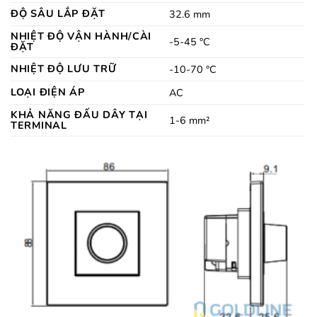
ĐỘ SÂU LẮP ĐẶT
32.6 mm
NHIỆT ĐỘ VẬN HÀNH/CÀI
-5-45 °C
ĐẶT
NHIỆT ĐỘ LƯU TRỮ
-10-70 °C
LOẠI ĐIỆN ÁP
AC
KHẢ NĂNG ĐẤU DÂY TẠI
1-6 mm²
TERMINAL