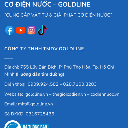
CƠ ĐIỆN NƯỚC – GOLDLINE
“CUNG CẤP VẬT TƯ & GIẢI PHÁP CƠ ĐIỆN NƯỚC”
CÔNG TY TNHH TMDV GOLDLINE
Địa chỉ: 755 Lũy Bán Bích, P. Phú Thọ Hòa, Tp. Hồ Chí
Minh (
Hướng dẫn tìm đường
)
Điện thoại: 0909.924.582 – 028.7100.8283
Website:
goldline.vn
–
thegioicodien.vn
–
codiennuoc.vn
Email:
mkt@goldline.vn
Số ĐKKD: 0316725436